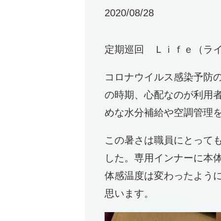
2020/08/28
定期巡回 Ｌｉｆｅ（ラ
コロナウイルス感染予防
の時期、心配なのが利用
めな水分補給や空調管理
この暑さは職員にとっても
した。専用インナーに本
体感温度は変わったよう
思います。