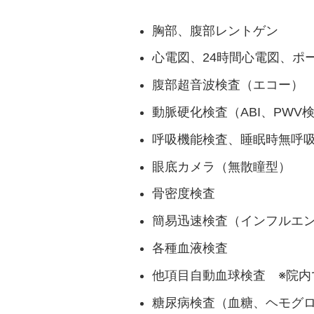
胸部、腹部レントゲン
心電図、24時間心電図、
ポ
腹部超音波検査（エコー）
動脈硬化検査（ABI、PWV
呼吸機能検査、
睡眠時無呼
眼底カメラ（無散瞳型）
骨密度検査
簡易迅速検査
（インフルエ
各種血液検査
他項目自動血球検査 ※院内
糖尿病検査
（血糖、ヘモグロ